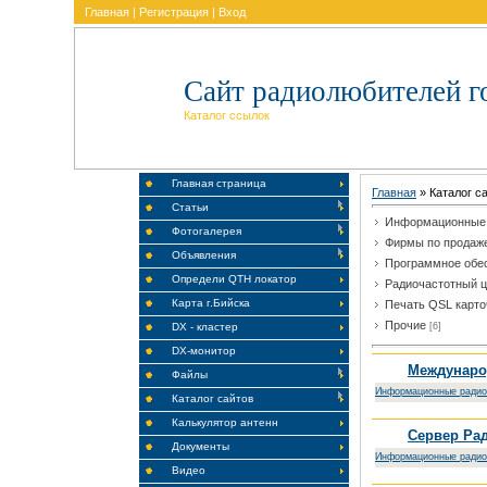
Главная
|
Регистрация
|
Вход
Сайт радиолюбителей г
Каталог ссылок
Главная страница
Главная
»
Каталог с
Статьи
Информационные 
Фотогалерея
Фирмы по продаж
Объявления
Программное обе
Определи QTH локатор
Радиочастотный ц
Карта г.Бийска
Печать QSL карто
Прочие
[6]
DX - кластер
DX-монитор
Междунаро
Файлы
Информационные радио
Каталог сайтов
Калькулятор антенн
Сервер Ра
Документы
Информационные радио
Видео