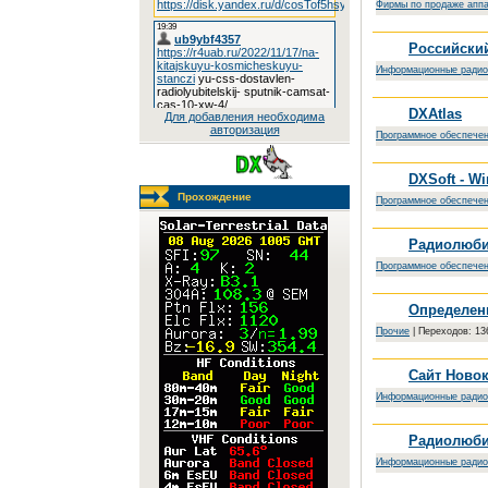
Фирмы по продаже апп
Российски
Информационные радио
DXAtlas
Для добавления необходима
авторизация
Программное обеспече
DXSoft - 
Прохождение
Программное обеспече
Радиолюби
Программное обеспече
Определен
Прочие
|
Переходов:
13
Сайт Новок
Информационные радио
Радиолюби
Информационные радио