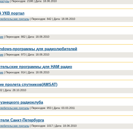
аратуры
|
Переходов:
2198
|
Дата:
18.06.2010
й УКВ портал
любительские порталы
|
Переходов:
842
|
Дата:
18.06.2010
ние
|
Переходов:
862
|
Дата:
18.06.2010
Windows-программы для радиолюбителей
ние
|
Переходов:
973
|
Дата:
18.06.2010
тельские программы для HAM радио
ние
|
Переходов:
914
|
Дата:
18.06.2010
ие пролета спутников(AMSAT)
62
|
Дата:
28.10.2010
узнецкого радиоклуба
любительские порталы
|
Переходов:
953
|
Дата:
03.03.2011
тели Санкт-Петербурга
любительские порталы
|
Переходов:
1017
|
Дата:
18.06.2010