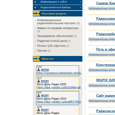
Информация о сайте
Сервер Кр
Радиолюбители Бийска
Информационные радио
Категории раздела
Радиоскан
Информационные
радиолюбительские порталы
[18]
Информационные радио
Фирмы по продаже аппаратуры
[3]
Радиолюби
Программное обеспечение
[3]
Информационные радио
Радиочастотный центр
[1]
Печать QSL карточек
[2]
Путь в эфи
Прочие
[6]
Информационные радио
Мини-чат
Конструкци
Информационные радио
RIGPIX DA
Информационные радио
Сайт ради
Информационные радио
Радиоэкспе