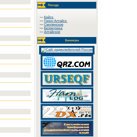
Погода
—
Бийск
—
Горно-Алтайск
—
Смоленское
—
Белокуриха
—
Алтайское
Баннеры