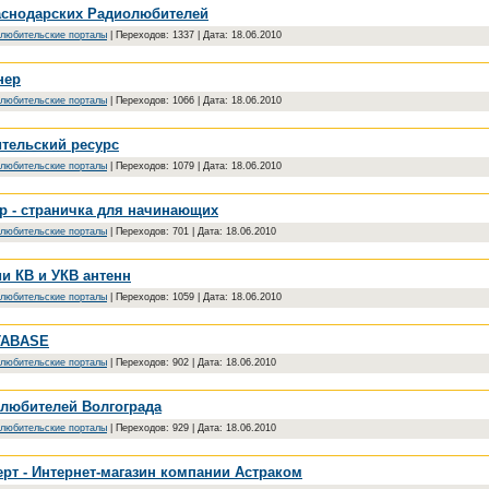
аснодарских Радиолюбителей
любительские порталы
|
Переходов:
1337
|
Дата:
18.06.2010
нер
любительские порталы
|
Переходов:
1066
|
Дата:
18.06.2010
тельский ресурс
любительские порталы
|
Переходов:
1079
|
Дата:
18.06.2010
р - страничка для начинающих
любительские порталы
|
Переходов:
701
|
Дата:
18.06.2010
и КВ и УКВ антенн
любительские порталы
|
Переходов:
1059
|
Дата:
18.06.2010
TABASE
любительские порталы
|
Переходов:
902
|
Дата:
18.06.2010
олюбителей Волгограда
любительские порталы
|
Переходов:
929
|
Дата:
18.06.2010
рт - Интернет-магазин компании Астраком