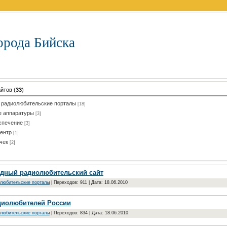
орода Бийска
айтов
(
33
)
радиолюбительские порталы
[18]
е аппаратуры
[3]
спечение
[3]
ентр
[1]
чек
[2]
дный радиолюбительский сайт
любительские порталы
|
Переходов:
911
|
Дата:
18.06.2010
диолюбителей России
любительские порталы
|
Переходов:
834
|
Дата:
18.06.2010