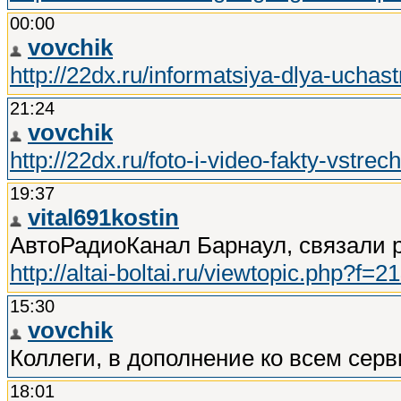
00:00
vovchik
http://22dx.ru/informatsiya-dlya-uchas
21:24
vovchik
http://22dx.ru/foto-i-video-fakty-vstrech
19:37
vital691kostin
АвтоРадиоКанал Барнаул, связали р
http://altai-boltai.ru/viewtopic.php?f=
15:30
vovchik
Коллеги, в дополнение ко всем сер
18:01