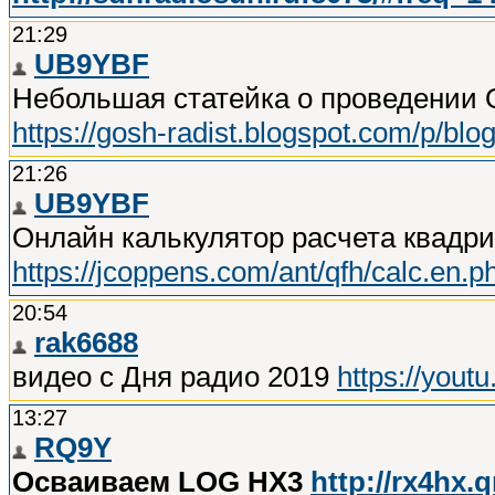
21:29
UB9YBF
Небольшая статейка о проведении 
https://gosh-radist.blogspot.com/p/bl
21:26
UB9YBF
Онлайн калькулятор расчета квадр
https://jcoppens.com/ant/qfh/calc.en.p
20:54
rak6688
видео с Дня радио 2019
https://yo
13:27
RQ9Y
Осваиваем LOG HX3
http://rx4hx.q