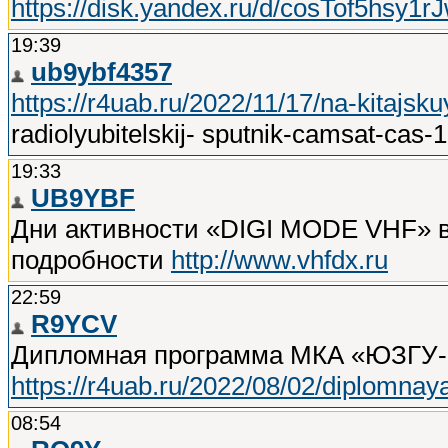
https://disk.yandex.ru/d/cosTof5hsy1r
19:39
ub9ybf4357
https://r4uab.ru/2022/11/17/na-kitajs
radiolyubitelskij- sputnik-camsat-cas-
19:33
UB9YBF
Дни активности «DIGI MODE VHF» в 
подробности
http://www.vhfdx.ru
22:59
R9YCV
Дипломная программа МКА «ЮЗГУ-
https://r4uab.ru/2022/08/02/diplomn
08:54