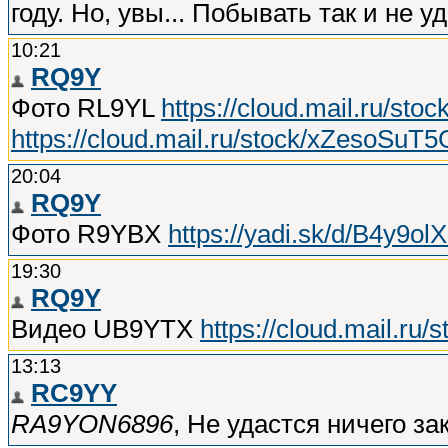
году. Но, увы... Побывать так и не
10:21
RQ9Y
Фото RL9YL
https://cloud.mail.ru/
https://cloud.mail.ru/stock/xZesoS
20:04
RQ9Y
Фото R9YBX
https://yadi.sk/d/B4y9o
19:30
RQ9Y
Видео UB9YTX
https://cloud.mail.
13:13
RC9YY
RA9YON6896
, Не удастся ничего за