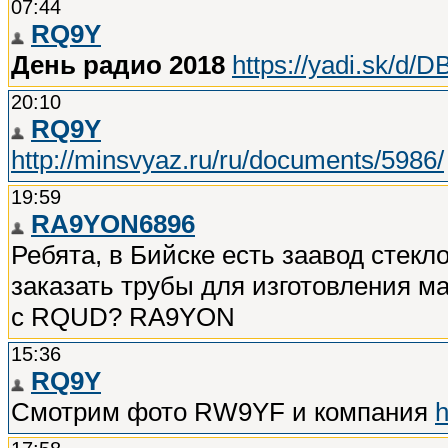
07:44
RQ9Y
День радио 2018
https://yadi.sk/
20:10
RQ9Y
http://minsvyaz.ru/ru/documents/5986/
19:59
RA9YON6896
Ребята, в Бийске есть заавод стек
заказать трубы для изготовления м
с RQUD? RA9YON
15:36
RQ9Y
Смотрим фото RW9YF и компания
h