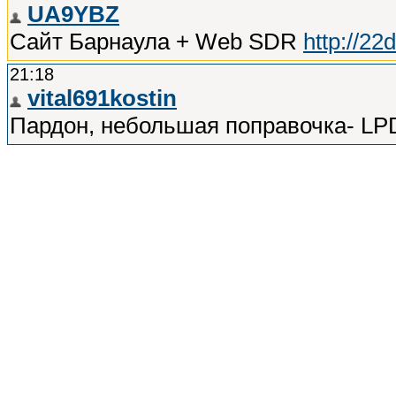
UA9YBZ
Сайт Барнаула + Web SDR
http://22d
21:18
vital691kostin
Пардон, небольшая поправочка- LPD