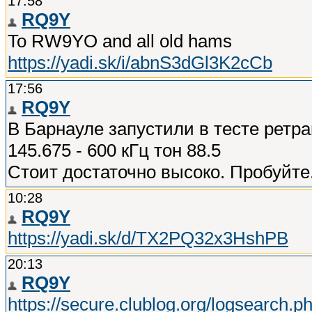
17:58
RQ9Y
To RW9YO and all old hams
https://yadi.sk/i/abnS3dGl3K2cCb
17:56
RQ9Y
В Барнауле запустили в тесте ретр
145.675 - 600 кГц тон 88.5
Стоит достаточно высоко. Пробуйте
10:28
RQ9Y
https://yadi.sk/d/TX2PQ32x3HshPB
20:13
RQ9Y
https://secure.clublog.org/logsearch.p