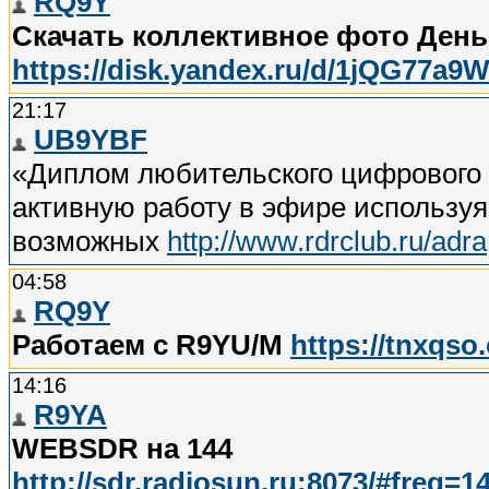
RQ9Y
Скачать коллективное фото День
https://disk.yandex.ru/d/1jQG77a9
21:17
UB9YBF
«Диплом любительского цифрового 
активную работу в эфире используя
возможных
http://www.rdrclub.ru/adra
04:58
RQ9Y
Работаем с R9YU/M
https://tnxqs
14:16
R9YA
WEBSDR на 144
http://sdr.radiosun.ru:8073/#freq=