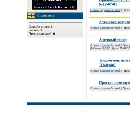
№10-07-01
Cтатьи радиолюбителей
| Просм
Статистика
Алтайские встреч
Онлайн всего:
1
Cтатьи радиолюбителей
| Просм
Гостей:
1
Пользователей:
0
Антенный тюнер
Cтатьи радиолюбителей
| Просм
Добавил:
RO9Y
| Дата:
30.07.2
Трехэлементный в
"Hairpin"
Cтатьи радиолюбителей
| Просм
Простая пятиэлем
Cтатьи радиолюбителей
| Просм
...