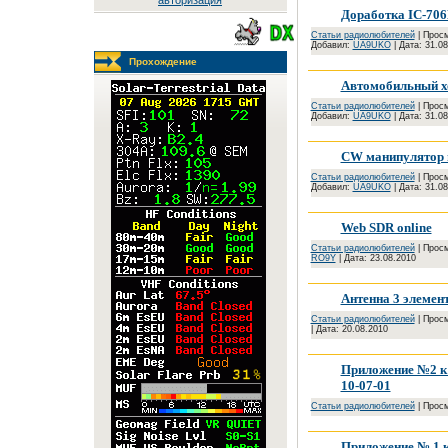
авторизация
Доработка IC-70
Cтатьи радиолюбителей
| Просм
Добавил:
UA9UKO
| Дата:
31.08
Прохождение
Автомобильный х
Cтатьи радиолюбителей
| Просм
Добавил:
UA9UKO
| Дата:
31.08
CW манипулятор и
Cтатьи радиолюбителей
| Просм
Добавил:
UA9UKO
| Дата:
31.08
Web SDR online
Cтатьи радиолюбителей
| Просм
RO9Y
| Дата:
23.08.2010
Антенна 3 элемент
Cтатьи радиолюбителей
| Просм
| Дата:
20.08.2010
Приложение №2 к 
10-07-01
Cтатьи радиолюбителей
| Просм
Приложение № 1 к