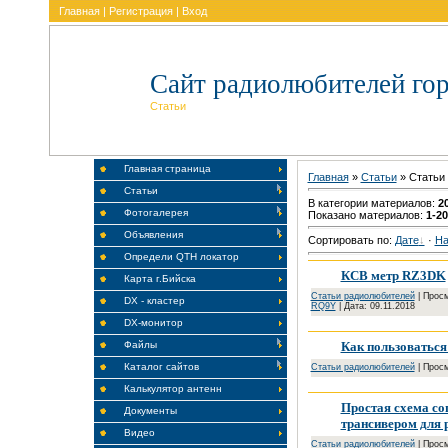
Главная
|
Регистрация
|
Вход
Сайт радиолюбителей гор
Статьи
Главная страница
Главная
»
Статьи
» Cтатьи
Статьи
В категории материалов
:
2
Фотогалерея
Показано материалов
:
1-20
Объявления
Сортировать по
:
Дате
·
На
Определи QTH локатор
КСВ метр RZ3DK
Карта г.Бийска
Cтатьи радиолюбителей
| Просм
DX - кластер
RQ9Y
| Дата:
09.11.2018
DX-монитор
Как пользоватьс
Файлы
Каталог сайтов
Cтатьи радиолюбителей
| Просм
Калькулятор антенн
Простая схема со
Документы
трансивером для 
Видео
Cтатьи радиолюбителей
| Просм