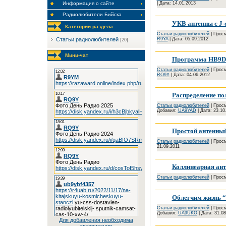
| Дата:
14.01.2013
Информация о сайте
Радиолюбители Бийска
УКВ антенны с J-
Категории раздела
Cтатьи радиолюбителей
| Просм
R9YA
| Дата:
05.09.2012
Cтатьи радиолюбителей
[20]
Мини-чат
Программа HB9DR
Cтатьи радиолюбителей
| Просм
RO9Y
| Дата:
04.06.2012
Распределение по
Cтатьи радиолюбителей
| Просм
Добавил:
UA9YAD
| Дата:
23.10
Простой антенны
Cтатьи радиолюбителей
| Просм
21.09.2011
Коллинеарная ант
Cтатьи радиолюбителей
| Просм
Облегчим жизнь 
Cтатьи радиолюбителей
| Просм
Добавил:
UA9UKO
| Дата:
31.08
Для добавления необходима