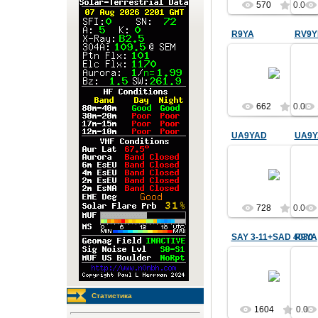
570
RQ9Y
0.0
R9YA
RV9Y
29.10.2015
Стек 4х11H/V
МО
R9YA
662
0.0
UA9YAD
UA9Y
16.12.2014
UA9YAD
728
0.0
SAY 3-11+SAD 4030
R9YA
24.08.2014
Установка
М
антенны SAD 4030
в селе Смоленское
Статистика
у Чернова Валерия
1604
0.0
Павловича