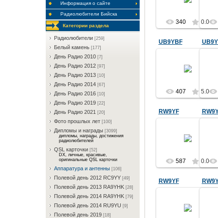
Информация о сайте
RQ9Y
Радиолюбители Бийска
340
0.0
Категории раздела
Радиолюбители
[259]
UB9YBF
UB9Y
Белый камень
[177]
07.11.2019
День Радио 2010
[7]
День Радио 2012
[97]
Иван Григорьевич
Ива
UB9YBF монтаж
UB
День Радио 2013
[10]
антенны.
День Радио 2014
[67]
407
RQ9Y
5.0
День Радио 2016
[10]
День Радио 2019
[22]
RW9YF
RW9
День Радио 2021
[20]
Фото прошлых лет
[100]
14.05.2017
Дипломы и награды
[3099]
дипломы, награды, достижения
Зубов Валерий
Зу
радиолюбителей
Васильевич
QSL карточки
[52]
RW9YF, монтаж
RW
DX, личные, красивые,
антенны двойной
ант
оригинальные QSL карточки
587
0.0
квадрат.
Аппаратура и антенны
[106]
RQ9Y
Полевой день 2012 RC9YY
[49]
RW9YF
RW9
Полевой день 2013 RA9YHK
[28]
14.05.2017
Полевой день 2014 RA9YHK
[79]
Полевой день 2014 RU9YU
[9]
Зубов Валерий
Зу
Васильевич
Полевой день 2019
[18]