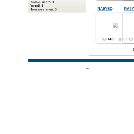
Онлайн всего:
1
UA9YAD.
Гостей:
1
RA9YEO
RA9Y
UA9YAD
Пользователей:
0
26.11.2013
UA9YNL
662
0.0
...