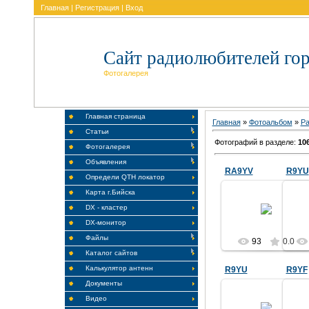
Главная
|
Регистрация
|
Вход
Сайт радиолюбителей гор
Фотогалерея
Главная страница
Главная
»
Фотоальбом
»
Ра
Статьи
Фотографий в разделе
:
10
Фотогалерея
Объявления
RA9YV
R9YU
Определи QTH локатор
17.08.2024
Карта г.Бийска
Собрал еще один
DX - кластер
Ан
аппарат
DX-монитор
RA9YV
Файлы
93
0.0
Каталог сайтов
Калькулятор антенн
R9YU
R9YF
Документы
22.05.2020
Видео