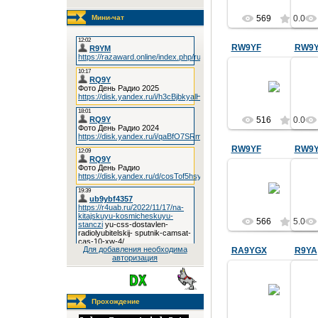
RW9YF, монтаж
RW
антенны двойной
ант
Мини-чат
569
0.0
квадрат.
RQ9Y
RW9YF
RW9
14.05.2017
Зубов Валерий
Зу
Васильевич
RW9YF, монтаж
RW
антенны двойной
ант
516
0.0
квадрат.
RQ9Y
RW9YF
RW9
05.10.2016
RW9YF Зубов
R
Валерий
Васильевич
"Председатель"
"П
566
5.0
Установка и
У
настройка
антенны UT1MA
ан
Для добавления необходима
RA9YGX
R9YA
авторизация
RQ9Y
31.03.2016
Саблин Сергей
С
Владимирович
Прохождение
г.Бийск