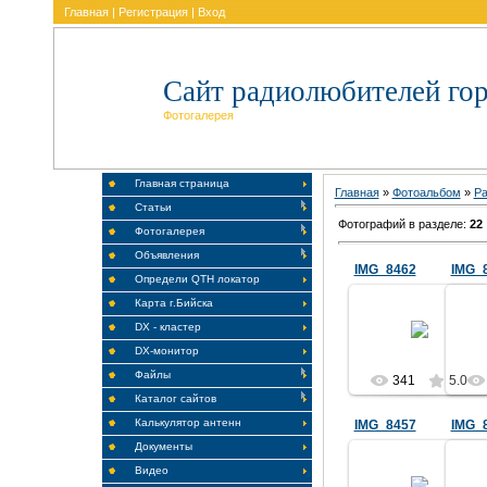
Главная
|
Регистрация
|
Вход
Сайт радиолюбителей гор
Фотогалерея
Главная страница
Главная
»
Фотоальбом
»
Ра
Статьи
Фотографий в разделе
:
22
Фотогалерея
Объявления
IMG_8462
IMG_
Определи QTH локатор
Карта г.Бийска
26.05.2019
DX - кластер
RQ9Y
DX-монитор
Файлы
341
5.0
Каталог сайтов
Калькулятор антенн
IMG_8457
IMG_
Документы
26.05.2019
Видео