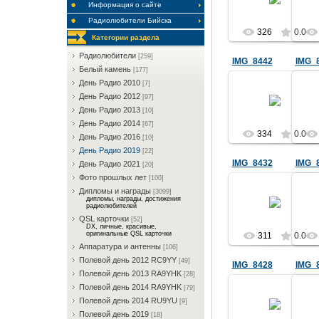
Информация о сайте
RQ9Y
Радиолюбители Бийска
326
0.0
Категории раздела
Радиолюбители
[259]
IMG_8442
IMG_
Белый камень
[177]
День Радио 2010
[7]
26.05.2019
День Радио 2012
[97]
День Радио 2013
[10]
RQ9Y
День Радио 2014
[67]
334
0.0
День Радио 2016
[10]
День Радио 2019
[22]
IMG_8432
IMG_
День Радио 2021
[20]
Фото прошлых лет
[100]
Дипломы и награды
26.05.2019
[3099]
дипломы, награды, достижения
радиолюбителей
RQ9Y
QSL карточки
[52]
DX, личные, красивые,
оригинальные QSL карточки
311
0.0
Аппаратура и антенны
[106]
Полевой день 2012 RC9YY
[49]
IMG_8428
IMG_
Полевой день 2013 RA9YHK
[28]
Полевой день 2014 RA9YHK
[79]
26.05.2019
Полевой день 2014 RU9YU
[9]
Полевой день 2019
RQ9Y
[18]