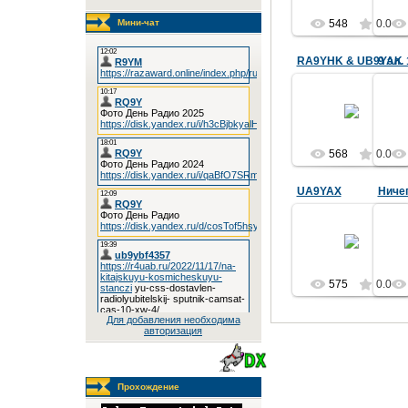
Мини-чат
548
0.0
RA9YHK & UB9YAK
9 эл.
09.10.2013
RA9YHK
568
0.0
UA9YAX
Ничег
09.10.2013
Репьев Юрий
Николаевич
с.Тогул
575
RA9YHK
0.0
Для добавления необходима
авторизация
Прохождение