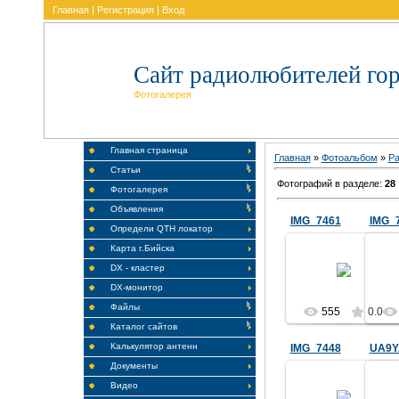
Главная
|
Регистрация
|
Вход
Сайт радиолюбителей гор
Фотогалерея
Главная страница
Главная
»
Фотоальбом
»
Ра
Статьи
Фотографий в разделе
:
28
Фотогалерея
Объявления
IMG_7461
IMG_
Определи QTH локатор
Карта г.Бийска
09.10.2013
DX - кластер
RA9YHK
DX-монитор
Файлы
555
0.0
Каталог сайтов
Калькулятор антенн
IMG_7448
UA9Y
Документы
09.10.2013
Видео