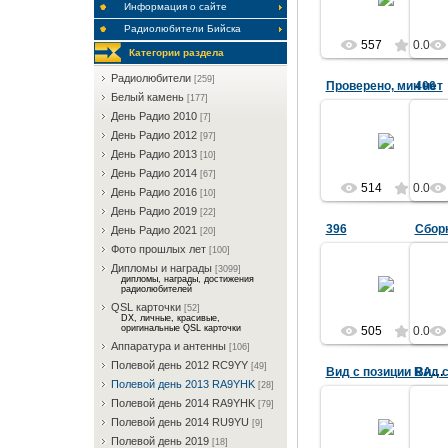
Информация о сайте
RA9YHK
Радиолюбители Бийска
557
0.0
Категории раздела
Радиолюбители
[259]
Проверено, мин нет
406
Белый камень
[177]
День Радио 2010
[7]
09.10.2013
День Радио 2012
[97]
День Радио 2013
[10]
RA9YHK
День Радио 2014
[67]
514
0.0
День Радио 2016
[10]
День Радио 2019
[22]
396
День Радио 2021
[20]
Фото прошлых лет
[100]
Дипломы и награды
09.10.2013
[3099]
дипломы, награды, достижения
радиолюбителей
RA9YHK
QSL карточки
[52]
DX, личные, красивые,
оригинальные QSL карточки
505
0.0
Аппаратура и антенны
[106]
Полевой день 2012 RC9YY
[49]
Вид с позиции RA9YHK
Полевой день 2013 RA9YHK
[28]
Полевой день 2014 RA9YHK
[79]
09.10.2013
Полевой день 2014 RU9YU
[9]
Полевой день 2019
RA9YHK
[18]