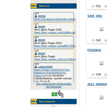
Мини-чат
552
SAM_1961
12.05.20
UA9Y
542
P1020816
12.05.20
UA9Y
536
Для добавления необходима
2012_050600
авторизация
12.05.20
UA9Y
Прохождение