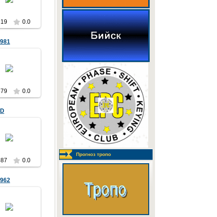
UA9YAD
619
0.0
981
2.05.2012
UA9YAD
579
0.0
AD
2.05.2012
UA9YAD
Прогноз тропо
587
0.0
962
2.05.2012
UA9YAD