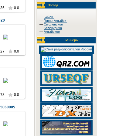
Погода
535
0.0
—
Бийск
820
—
Горно-Алтайск
—
Смоленское
—
Белокуриха
—
Алтайское
2.05.2012
Баннеры
UA9YAD
527
0.0
2.05.2012
UA9YAD
578
0.0
05060005
2.05.2012
UA9YAD