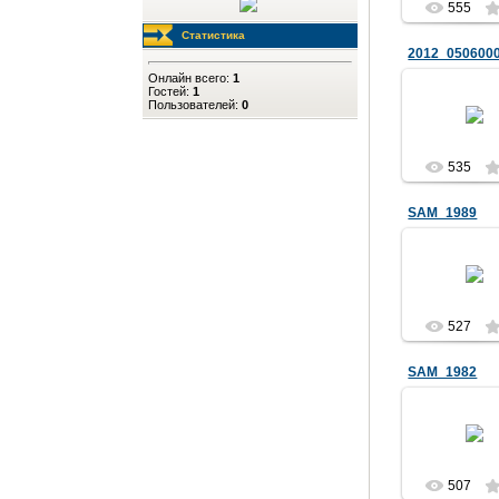
555
Статистика
2012_050600
Онлайн всего:
1
Гостей:
1
12.05.20
Пользователей:
0
UA9Y
535
SAM_1989
12.05.20
UA9Y
527
SAM_1982
12.05.20
UA9Y
507